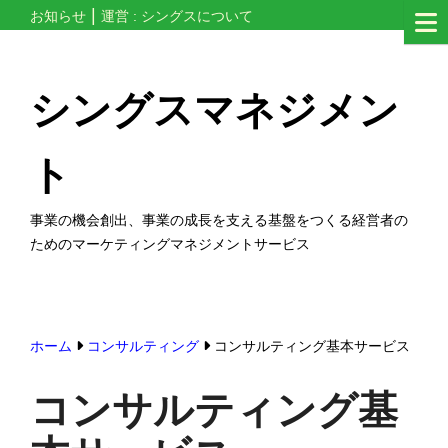
コ
お知らせ
運営 : シングスについて
ン
テ
シングスマネジメン
ン
ツ
ト
へ
ス
事業の機会創出、事業の成長を支える基盤をつくる経営者の
キ
ためのマーケティングマネジメントサービス
ッ
プ
す
る
ホーム
コンサルティング
コンサルティング基本サービス
コンサルティング基