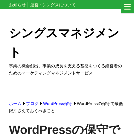
コ
お知らせ
運営 : シングスについて
ン
テ
シングスマネジメン
ン
ツ
ト
へ
ス
事業の機会創出、事業の成長を支える基盤をつくる経営者の
キ
ためのマーケティングマネジメントサービス
ッ
プ
す
る
ホーム
ブログ
WordPress保守
WordPressの保守で最低
限押さえておくべきこと
WordPressの保守で