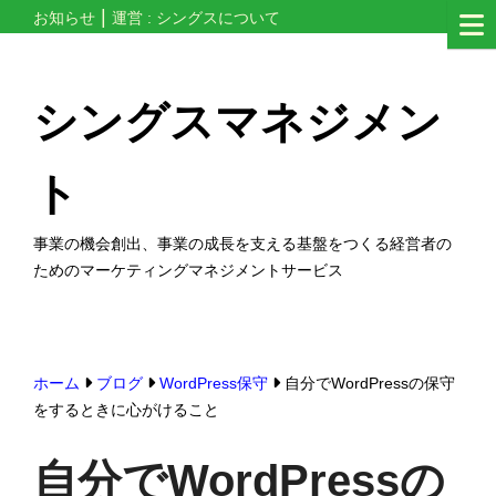
コ
お知らせ
運営 : シングスについて
ン
テ
シングスマネジメン
ン
ツ
ト
へ
ス
事業の機会創出、事業の成長を支える基盤をつくる経営者の
キ
ためのマーケティングマネジメントサービス
ッ
プ
す
る
ホーム
ブログ
WordPress保守
自分でWordPressの保守
をするときに心がけること
自分でWordPressの