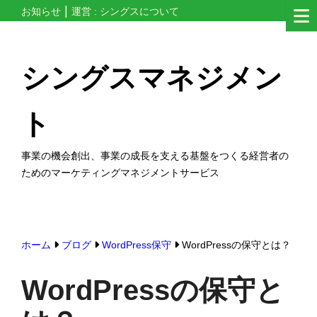
コ
お知らせ
運営 : シングスについて
ン
テ
シングスマネジメン
ン
ツ
ト
へ
ス
事業の機会創出、事業の成長を支える基盤をつくる経営者の
キ
ためのマーケティングマネジメントサービス
ッ
プ
す
る
ホーム
ブログ
WordPress保守
WordPressの保守とは？
WordPressの保守と