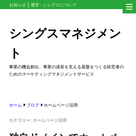
コ
お知らせ
運営 : シングスについて
ン
テ
シングスマネジメン
ン
ツ
ト
へ
ス
事業の機会創出、事業の成長を支える基盤をつくる経営者の
キ
ためのマーケティングマネジメントサービス
ッ
プ
す
る
ホーム
ブログ
ホームページ活用
カテゴリー:
ホームページ活用