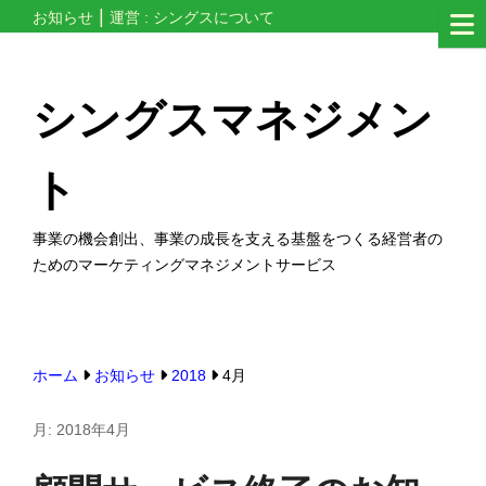
コ
お知らせ
運営 : シングスについて
ン
テ
シングスマネジメン
ン
ツ
ト
へ
ス
事業の機会創出、事業の成長を支える基盤をつくる経営者の
キ
ためのマーケティングマネジメントサービス
ッ
プ
す
る
ホーム
お知らせ
2018
4月
月:
2018年4月