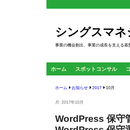
コ
ン
テ
シングスマネ
ン
ツ
事業の機会創出、事業の成長を支える基
へ
ス
キ
ホーム
スポットコンサル
ッ
プ
ホーム
お知らせ
2017
10月
す
る
月:
2017年10月
WordPress 
WordPress