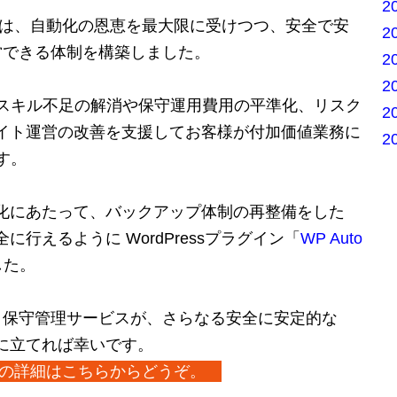
2
ビスでは、自動化の恩恵を最大限に受けつつ、安全で安
2
の運営できる体制を構築しました。
2
2
スキル不足の解消や保守運用費用の平準化、リスク
2
ssサイト運営の改善を支援してお客様が付加価値業務に
2
す。
全自動化にあたって、バックアップ体制の再整備をした
全に行えるように WordPressプラグイン「
WP Auto
した。
ess 保守管理サービスが、さらなる安全に安定的な
お役に立てれば幸いです。
ービスの詳細はこちらからどうぞ。