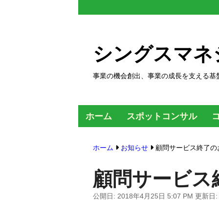
コ
ン
テ
シングスマネ
ン
ツ
事業の機会創出、事業の成長を支える基
へ
ス
キ
ホーム
スポットコンサル
ッ
プ
ホーム
お知らせ
顧問サービス終了の
す
る
顧問サービス
公開日:
2018年4月25日 5:07 PM
更新日