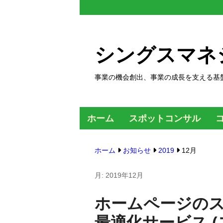
コ
ン
テ
シングスマネ
ン
ツ
事業の機会創出、事業の成長を支える基
へ
ス
キ
ホーム
スポットコンサル
ッ
プ
ホーム
お知らせ
2019
12月
す
る
月:
2019年12月
ホームページの
最適化サービス 