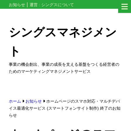
コ
お知らせ
運営 : シングスについて
ン
テ
シングスマネジメン
ン
ツ
ト
へ
ス
事業の機会創出、事業の成長を支える基盤をつくる経営者の
キ
ためのマーケティングマネジメントサービス
ッ
プ
す
る
ホーム
お知らせ
ホームページのスマホ対応・マルチデバ
イス最適化サービス (スマートフォンサイト制作) 終了のお知
らせ