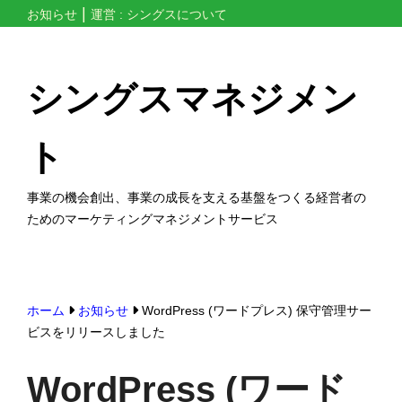
コ
お知らせ
運営 : シングスについて
ン
テ
シングスマネジメン
ン
ツ
ト
へ
ス
事業の機会創出、事業の成長を支える基盤をつくる経営者の
キ
ためのマーケティングマネジメントサービス
ッ
プ
す
る
ホーム
お知らせ
WordPress (ワードプレス) 保守管理サー
ビスをリリースしました
WordPress (ワード